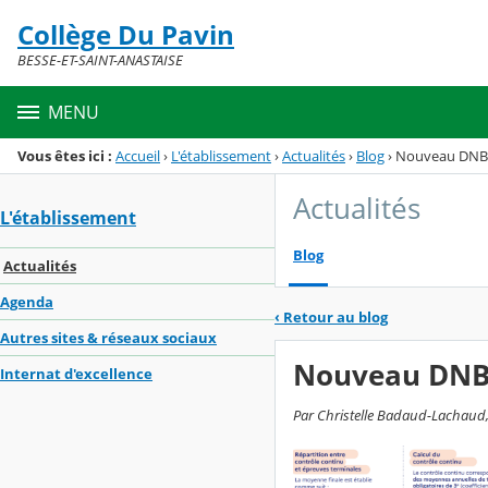
Panneau de gestion des cookies
Collège Du Pavin
Menu de la rubrique
Contenu
BESSE-ET-SAINT-ANASTAISE
MENU
Vous êtes ici :
Accueil
›
L'établissement
›
Actualités
›
Blog
›
Nouveau DNB
Actualités
L'établissement
Blog
Actualités
Agenda
‹
Retour au blog
Autres sites & réseaux sociaux
Nouveau DN
Internat d'excellence
Par Christelle Badaud-Lachaud,