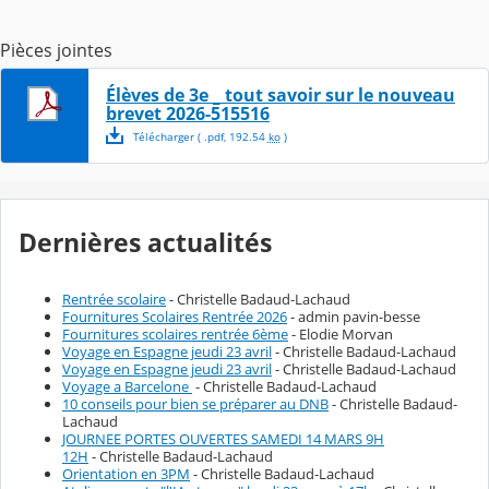
Pièces jointes
Élèves de 3e _ tout savoir sur le nouveau
brevet 2026-515516
Télécharger
( .
pdf
,
192.54
ko
)
Dernières actualités
Rentrée scolaire
- Christelle Badaud-Lachaud
Fournitures Scolaires Rentrée 2026
- admin pavin-besse
Fournitures scolaires rentrée 6ème
- Elodie Morvan
Voyage en Espagne jeudi 23 avril
- Christelle Badaud-Lachaud
Voyage en Espagne jeudi 23 avril
- Christelle Badaud-Lachaud
Voyage a Barcelone
- Christelle Badaud-Lachaud
10 conseils pour bien se préparer au DNB
- Christelle Badaud-
Lachaud
JOURNEE PORTES OUVERTES SAMEDI 14 MARS 9H
12H
- Christelle Badaud-Lachaud
Orientation en 3PM
- Christelle Badaud-Lachaud