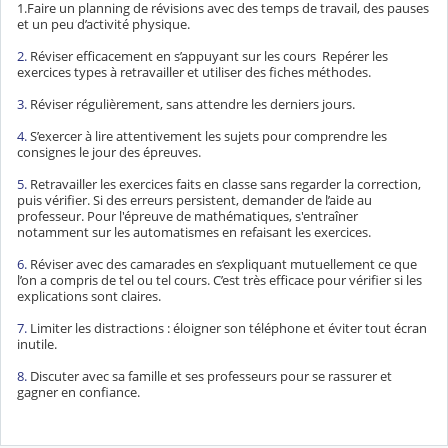
1.Faire un planning de révisions
avec des temps de travail, des pauses
et un peu d’activité physique.
2.
Réviser efficacement
en s’appuyant sur les cours Repérer les
exercices types à retravailler et utiliser des fiches méthodes.
3.
Réviser régulièrement,
sans attendre les derniers jours.
4.
S’exercer à lire attentivement les sujets
pour comprendre les
consignes le jour des épreuves.
5.
Retravailler les exercices faits en classe
sans regarder la correction,
puis vérifier. Si des erreurs persistent, demander de l’aide au
professeur. Pour
l'épreuve de mathématiques,
s'entraîner
notamment sur les
automatismes
en refaisant les exercices.
6.
Réviser avec des camarades
en s’expliquant mutuellement ce que
l’on a compris de tel ou tel cours. C’est très efficace pour vérifier si les
explications sont claires.
7.
Limiter les distractions :
éloigner son téléphone et éviter tout écran
inutile.
8.
Discuter avec sa famille et ses professeurs
pour se rassurer et
gagner en confiance.