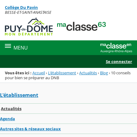
Panneau de gestion des cookies
Collège Du Pavin
Menu de la rubrique
Contenu
BESSE-ET-SAINT-ANASTAISE
MENU
Se connecter
Vous êtes ici :
Accueil
›
L'établissement
›
Actualités
›
Blog
›
10 conseils
pour bien se préparer au DNB
L'établissement
Actualités
Agenda
Autres sites & réseaux sociaux