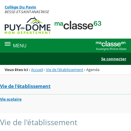
Panneau de gestion des cookies
Collège Du Pavin
Menu de la rubrique
Contenu
BESSE-ET-SAINT-ANASTAISE
MENU
Se connecter
Vous êtes ici :
Accueil
›
Vie de l'établissement
›
Agenda
Vie de l'établissement
Vie scolaire
Vie de l'établissement