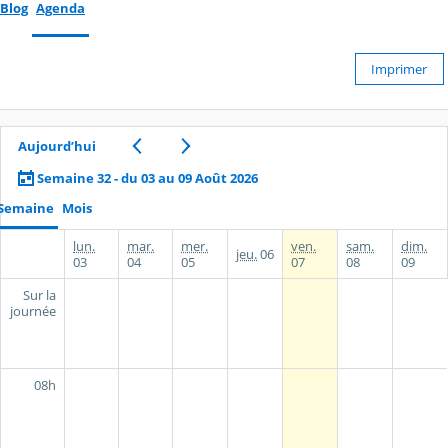
Blog
Agenda
Imprimer
Aujourd’hui
Semaine 32 - du 03 au 09 Août 2026
Semaine
Mois
lun.
mar.
mer.
ven.
sam.
dim.
jeu.
06
03
04
05
07
08
09
Sur la
journée
08h