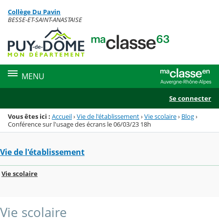
Panneau de gestion des cookies
Collège Du Pavin
Menu de la rubrique
Contenu
BESSE-ET-SAINT-ANASTAISE
MENU
Se connecter
Vous êtes ici :
Accueil
›
Vie de l'établissement
›
Vie scolaire
›
Blog
›
Conférence sur l'usage des écrans le 06/03/23 18h
Vie de l'établissement
Vie scolaire
Vie scolaire